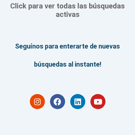
Click para ver
todas las búsquedas
activas
Seguínos para enterarte de nuevas
búsquedas al instante!
I
F
L
Y
n
a
i
o
s
c
n
u
t
e
k
t
a
b
e
u
g
o
d
b