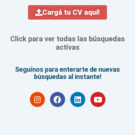
Cargá tu CV aquí!
Click para ver
todas las búsquedas
activas
Seguínos para enterarte de nuevas
búsquedas al instante!
I
F
L
Y
n
a
i
o
s
c
n
u
t
e
k
t
a
b
e
u